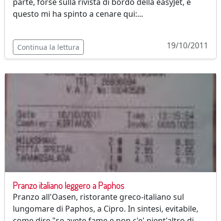
parte, forse sulla rivista di bordo della easyJet, e
questo mi ha spinto a cenare qui:...
19/10/2011
Continua la lettura
Pranzo italiano leggero a Paphos
Pranzo all'Oasen, ristorante greco-italiano sul
lungomare di Paphos, a Cipro. In sintesi, evitabile,
come dire "se avete fame e non c'e' nient'altro di...