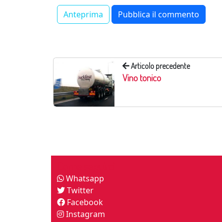
Articolo precedente
Vino tonico
Come seguirci
Whatsapp
Twitter
Facebook
Instagram