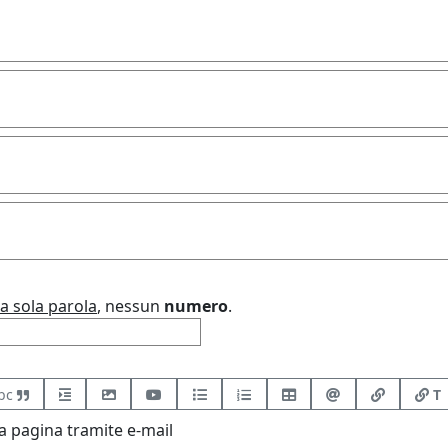
a sola parola
, nessun
numero
.
bc
T
 pagina tramite e-mail