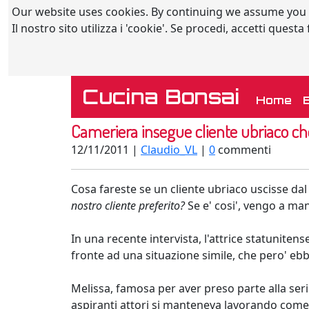
Our website uses cookies. By continuing we assume you
Il nostro sito utilizza i 'cookie'. Se procedi, accetti quest
Cucina Bonsai
(c
Home
Cameriera insegue cliente ubriaco ch
12/11/2011 |
Claudio_VL
|
0
commenti
Cosa fareste se un cliente ubriaco uscisse da
nostro cliente preferito?
Se e' cosi', vengo a mang
In una recente intervista, l'attrice statunitens
fronte ad una situazione simile, che pero' ebb
Melissa, famosa per aver preso parte alla ser
aspiranti attori si manteneva lavorando com