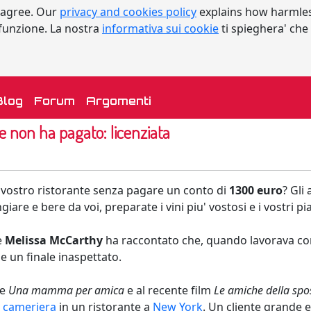
 agree. Our
privacy and cookies policy
explains how harmles
a funzione. La nostra
informativa sui cookie
ti spieghera' che
urrent)
Blog
Forum
Argomenti
e non ha pagato: licenziata
l vostro ristorante senza pagare un conto di
1300 euro
? Gli
iare e bere da voi, preparate i vini piu' vostosi e i vostri pia
e
Melissa McCarthy
ha raccontato che, quando lavorava come
e un finale inaspettato.
ie
Una mamma per amica
e al recente film
Le amiche della spo
e
cameriera
in un ristorante a
New York
. Un cliente grande 