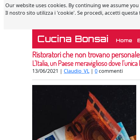
Our website uses cookies. By continuing we assume you
Il nostro sito utilizza i 'cookie'. Se procedi, accetti quest
Cucina Bonsai
(c
Home
Ristoratori che non trovano personal
L'Italia, un Paese meraviglioso dove l'unica 
13/06/2021 |
Claudio_VL
|
0
commenti