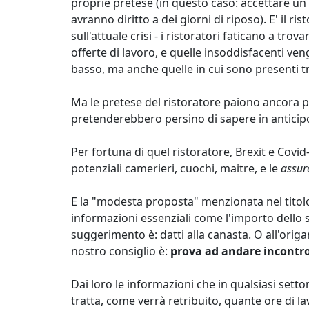
proprie pretese (in questo caso: accettare u
avranno diritto a dei giorni di riposo). E' il 
sull'attuale crisi - i ristoratori faticano a tr
offerte di lavoro, e quelle insoddisfacenti ven
basso, ma anche quelle in cui sono presenti tr
Ma le pretese del ristoratore paiono ancora p
pretenderebbero persino di sapere in antici
Per fortuna di quel ristoratore, Brexit e Covi
potenziali camerieri, cuochi, maitre, e le
assur
E la "modesta proposta" menzionata nel titolo,
informazioni essenziali come l'importo dello sti
suggerimento è: datti alla canasta. O all'origa
nostro consiglio è:
prova ad andare incontro
Dai loro le informazioni che in qualsiasi setto
tratta, come verrà retribuito, quante ore di la