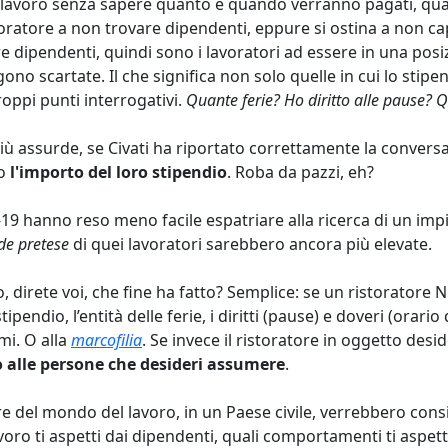
n lavoro senza sapere quanto e quando verranno pagati, qu
ristoratore a non trovare dipendenti, eppure si ostina a non c
ovare dipendenti, quindi sono i lavoratori ad essere in una pos
gono scartate. Il che significa non solo quelle in cui lo sti
oppi punti interrogativi.
Quante ferie? Ho diritto alle pause? 
iù assurde, se Civati ha riportato correttamente la conversa
po
l'importo del loro stipendio
. Roba da pazzi, eh?
d-19 hanno reso meno facile espatriare alla ricerca di un i
de pretese
di quei lavoratori sarebbero ancora più elevate.
 direte voi, che fine ha fatto? Semplice: se un ristoratore 
pendio, l’entità delle ferie, i diritti (pause) e doveri (orari
mi. O alla
marcofilia
. Se invece il ristoratore in oggetto des
 alle persone che desideri assumere
.
re del mondo del lavoro, in un Paese civile, verrebbero consid
voro ti aspetti dai dipendenti, quali comportamenti ti aspett