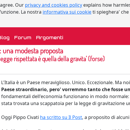
 agree. Our
privacy and cookies policy
explains how harmles
a funzione. La nostra
informativa sui cookie
ti spieghera' che
urrent)
Blog
Forum
Argomenti
e: una modesta proposta
legge rispettata è quella della gravita' (forse)
L'Italia è un Paese meraviglioso. Unico. Eccezionale. Ma no
Paese straordinario, pero' vorremmo tanto che fosse u
fondamentali dell'economia funzionano in modo normale: c’è
stata trovata una scappatoia per la legge di gravitazione u
Oggi Pippo Civati
ha scritto su Il Post
, a proposito di alcuni