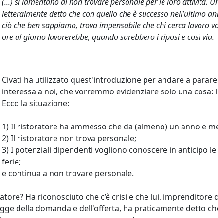
(...) si lamentano di non trovare personale per le loro attività. 
letteralmente detto che con quello che è successo nell’ultimo ann
ciò che ben sappiamo, trova impensabile che chi cerca lavoro 
ore al giorno lavorerebbe, quando sarebbero i riposi e così via.
Civati ha utilizzato quest'introduzione per andare a parare
interessa a noi, che vorremmo evidenziare solo una cosa: l
Ecco la situazione:
1) Il ristoratore ha ammesso che da (almeno) un anno e mezz
2) Il ristoratore non trova personale;
3) I potenziali dipendenti vogliono conoscere in anticipo le
ferie;
, e continua a non trovare personale.
atore? Ha riconosciuto che c’è crisi e che lui, imprenditore d
gge della domanda e dell'offerta, ha praticamente detto che