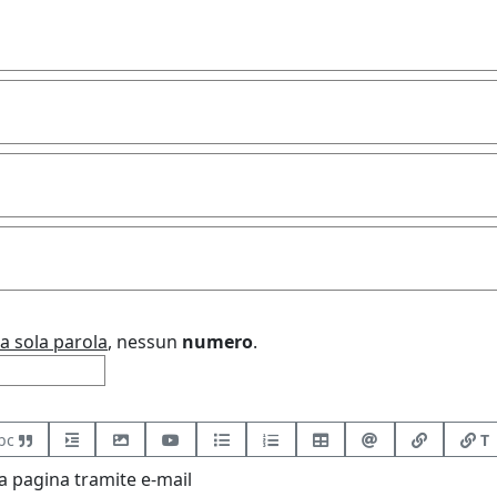
a sola parola
, nessun
numero
.
bc
T
 pagina tramite e-mail