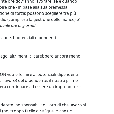
ante ore dovranno lavorare, se e quando
apire che - in base alla sua premessa
izione di forza: possono scegliere tra più
pendio (compresa la gestione delle mance) e'
Quante ore al giorno?
zione. I potenziali dipendenti
mpiego, altrimenti ci sarebbero ancora meno
NON vuole fornire ai potenziali dipendenti
o di lavoro) del dipendente, il nostro primo
idera continuare ad essere un imprenditore, il
erate indispensabili: di' loro di che lavoro si
i (no, troppo facile dire "quello che un