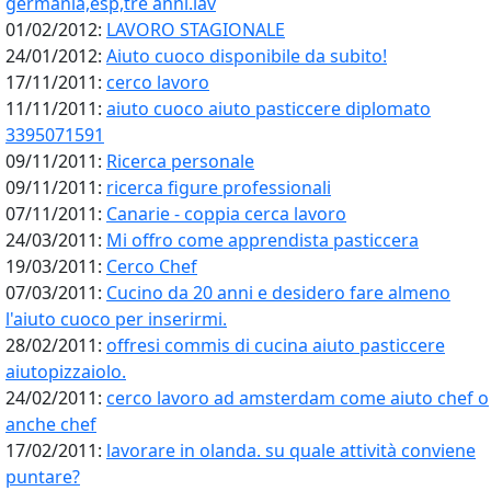
germania,esp,tre anni.lav
01/02/2012:
LAVORO STAGIONALE
24/01/2012:
Aiuto cuoco disponibile da subito!
17/11/2011:
cerco lavoro
11/11/2011:
aiuto cuoco aiuto pasticcere diplomato
3395071591
09/11/2011:
Ricerca personale
09/11/2011:
ricerca figure professionali
07/11/2011:
Canarie - coppia cerca lavoro
24/03/2011:
Mi offro come apprendista pasticcera
19/03/2011:
Cerco Chef
07/03/2011:
Cucino da 20 anni e desidero fare almeno
l'aiuto cuoco per inserirmi.
28/02/2011:
offresi commis di cucina aiuto pasticcere
aiutopizzaiolo.
24/02/2011:
cerco lavoro ad amsterdam come aiuto chef o
anche chef
17/02/2011:
lavorare in olanda. su quale attività conviene
puntare?