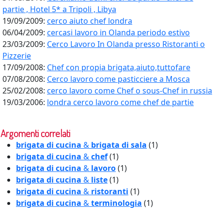
partie , Hotel 5* a Tripoli , Libya
19/09/2009:
cerco aiuto chef londra
06/04/2009:
cercasi lavoro in Olanda periodo estivo
23/03/2009:
Cerco Lavoro In Olanda presso Ristoranti o
Pizzerie
17/09/2008:
Chef con propia brigata,aiuto,tuttofare
07/08/2008:
Cerco lavoro come pasticciere a Mosca
25/02/2008:
cerco lavoro come Chef o sous-Chef in russia
19/03/2006:
londra cerco lavoro come chef de partie
Argomenti correlati
brigata di cucina
&
brigata di sala
(1)
brigata di cucina
&
chef
(1)
brigata di cucina
&
lavoro
(1)
brigata di cucina
&
liste
(1)
brigata di cucina
&
ristoranti
(1)
brigata di cucina
&
terminologia
(1)