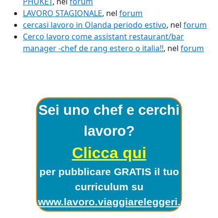
PHUKET
, nel
forum
LAVORO STAGIONALE
, nel
forum
cercasi lavoro in Olanda periodo estivo
, nel
forum
Cerco lavoro come assistant restaurant/bar
manager -chef de rang estero o italia!!
, nel
forum
Sei uno chef e cerchi
lavoro?
Clicca qui
per pubblicare GRATIS il tuo
curriculum su
www.lavoro.viaggiareleggeri.com
!