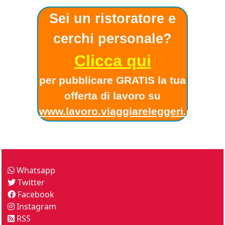
Sei un ristoratore e
cerchi personale?
Clicca qui
per pubblicare GRATIS la tua
offerta di lavoro su
www.lavoro.viaggiareleggeri.com
!
Come seguirci
Whatsapp
Twitter
Facebook
Instagram
RSS