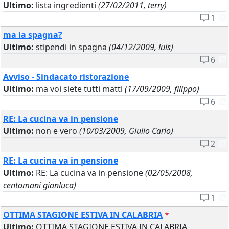
Ultimo:
lista ingredienti
(27/02/2011, terry)
1
ma la spagna?
Ultimo:
stipendi in spagna
(04/12/2009, luis)
6
Avviso - Sindacato ristorazione
Ultimo:
ma voi siete tutti matti
(17/09/2009, filippo)
6
RE: La cucina va in pensione
Ultimo:
non e vero
(10/03/2009, Giulio Carlo)
2
RE: La cucina va in pensione
Ultimo:
RE: La cucina va in pensione
(02/05/2008,
centomani gianluca)
1
OTTIMA STAGIONE ESTIVA IN CALABRIA
*
Ultimo:
OTTIMA STAGIONE ESTIVA IN CALABRIA