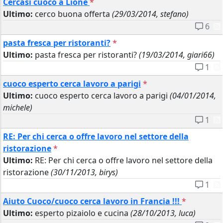
Cercasi cuoco a Lione
*
Ultimo:
cerco buona offerta
(29/03/2014, stefano)
6
pasta fresca per ristoranti?
*
Ultimo:
pasta fresca per ristoranti?
(19/03/2014, giari66)
1
cuoco esperto cerca lavoro a parigi
*
Ultimo:
cuoco esperto cerca lavoro a parigi
(04/01/2014,
michele)
1
RE: Per chi cerca o offre lavoro nel settore della
ristorazione
*
Ultimo:
RE: Per chi cerca o offre lavoro nel settore della
ristorazione
(30/11/2013, birys)
1
Aiuto Cuoco/cuoco cerca lavoro in Francia !!!
*
Ultimo:
esperto pizaiolo e cucina
(28/10/2013, luca)