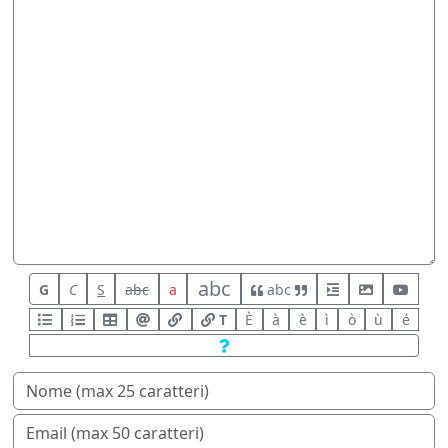
abc
G
C
S
abc
a
abc
T
È
à
è
ì
ò
ù
é