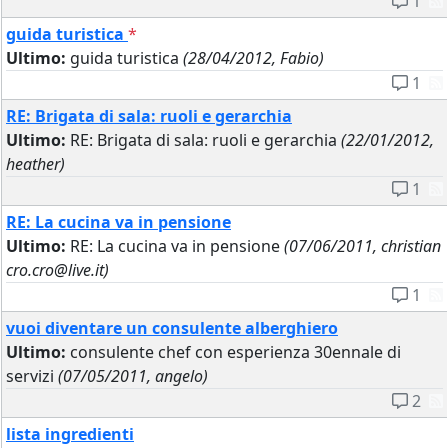
1
guida turistica
*
Ultimo:
guida turistica
(28/04/2012, Fabio)
1
RE: Brigata di sala: ruoli e gerarchia
Ultimo:
RE: Brigata di sala: ruoli e gerarchia
(22/01/2012,
heather)
1
RE: La cucina va in pensione
Ultimo:
RE: La cucina va in pensione
(07/06/2011, christian
cro.cro@live.it)
1
vuoi diventare un consulente alberghiero
Ultimo:
consulente chef con esperienza 30ennale di
servizi
(07/05/2011, angelo)
2
lista ingredienti