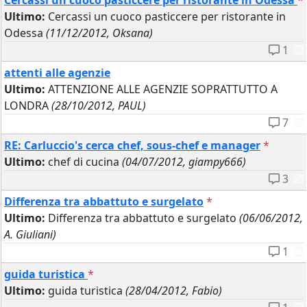
Cercassi un cuoco pasticcere per ristorante in Odessa
*
Ultimo:
Cercassi un cuoco pasticcere per ristorante in
Odessa
(11/12/2012, Oksana)
1
attenti alle agenzie
Ultimo:
ATTENZIONE ALLE AGENZIE SOPRATTUTTO A
LONDRA
(28/10/2012, PAUL)
7
RE: Carluccio's cerca chef, sous-chef e manager
*
Ultimo:
chef di cucina
(04/07/2012, giampy666)
3
Differenza tra abbattuto e surgelato
*
Ultimo:
Differenza tra abbattuto e surgelato
(06/06/2012,
A. Giuliani)
1
guida turistica
*
Ultimo:
guida turistica
(28/04/2012, Fabio)