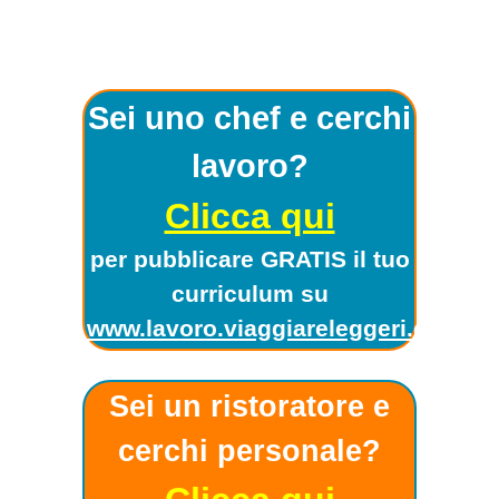
Sei uno chef e cerchi
lavoro?
Clicca qui
per pubblicare GRATIS il tuo
curriculum su
www.lavoro.viaggiareleggeri.com
!
Sei un ristoratore e
cerchi personale?