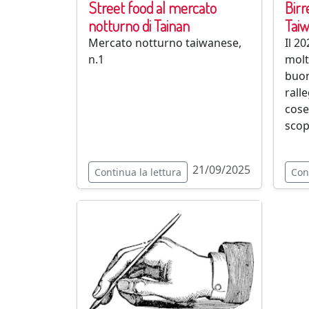
Street food al mercato
Birr
notturno di Tainan
Tai
Mercato notturno taiwanese,
Il 2
n.1
molt
buon
rall
cose
scop
21/09/2025
Continua la lettura
Con