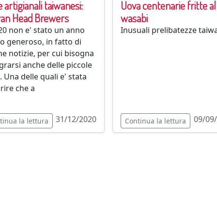
e artigianali taiwanesi:
Uova centenarie fritte al
wan Head Brewers
wasabi
020 non e' stato un anno
Inusuali prelibatezze taiw
o generoso, in fatto di
e notizie, per cui bisogna
egrarsi anche delle piccole
. Una delle quali e' stata
rire che a
31/12/2020
09/09
tinua la lettura
Continua la lettura