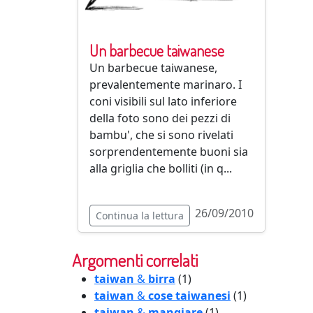
Un barbecue taiwanese
Un barbecue taiwanese,
prevalentemente marinaro. I
coni visibili sul lato inferiore
della foto sono dei pezzi di
bambu', che si sono rivelati
sorprendentemente buoni sia
alla griglia che bolliti (in q...
26/09/2010
Continua la lettura
Argomenti correlati
taiwan
&
birra
(1)
taiwan
&
cose taiwanesi
(1)
taiwan
&
mangiare
(1)