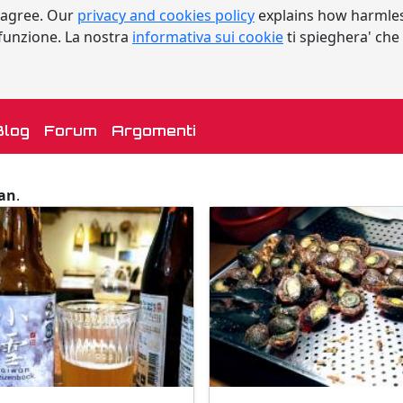
 agree. Our
privacy and cookies policy
explains how harmles
a funzione. La nostra
informativa sui cookie
ti spieghera' che
urrent)
Blog
Forum
Argomenti
an
.