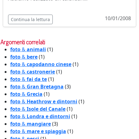
10/01/2008
Continua la lettura
Argomenti correlati
foto
&
animali
(1)
foto
&
bere
(1)
foto
&
capodanno cinese
(1)
foto
&
castronerie
(1)
foto
&
fai da te
(1)
foto
&
Gran Bretagna
(3)
foto
&
Grecia
(1)
foto
&
Heathrow e dintorni
(1)
foto
&
Isole del Canale
(1)
foto
&
Londra e dintorni
(1)
foto
&
mangiare
(3)
foto
&
mare e spiaggia
(1)
foto
&
pesci
(1)