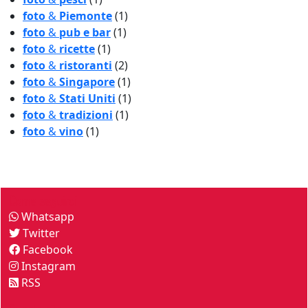
foto
&
Piemonte
(1)
foto
&
pub e bar
(1)
foto
&
ricette
(1)
foto
&
ristoranti
(2)
foto
&
Singapore
(1)
foto
&
Stati Uniti
(1)
foto
&
tradizioni
(1)
foto
&
vino
(1)
Come seguirci
Whatsapp
Twitter
Facebook
Instagram
RSS