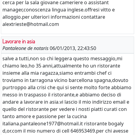
cerca per la sala giovane cameriere o assistant
manager,conoscenza lingua inglese.offresi vitto e
alloggio.per ulteriori informazioni contattare
alextrieste@hotmail.com
Lavorare in asia
Pantaleone de notaris
06/01/2013, 22:43:50
salve a tutti,non so chi leggera questo messaggio,mi
chiamo leo,ho 35 anni,attualmente ho un ristorante
insieme alla mia ragazza,siamo entrambi chef ci
troviamo in tarragona vicino barcellona spagna,dovuto
purtroppo alla crisi che qui si sente molto forte abbiamo
messo in traspasso il ristorante,e abbiamo deciso di
andare a lavorare in asia.vi lascio il mio indirizzo email e
quello del ristorante per vedere i nosti piatti curati con
tanto amore e passione per la cucina
italiana.pantaleone1977@hotmail.it ristorante bogaly
d,or.com il mio numero di cell 646953469.per chi avesse