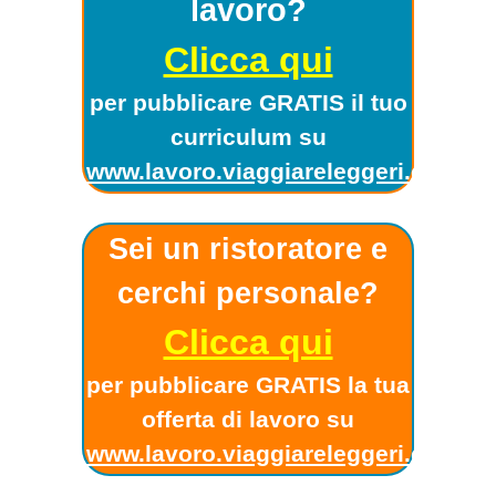
lavoro?
Clicca qui
per pubblicare GRATIS il tuo
curriculum su
www.lavoro.viaggiareleggeri.com
!
Sei un ristoratore e
cerchi personale?
Clicca qui
per pubblicare GRATIS la tua
offerta di lavoro su
www.lavoro.viaggiareleggeri.com
!