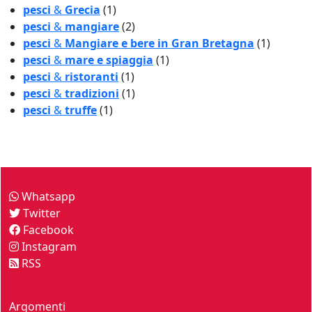
pesci
&
Grecia
(1)
pesci
&
mangiare
(2)
pesci
&
Mangiare e bere in Gran Bretagna
(1)
pesci
&
mare e spiaggia
(1)
pesci
&
ristoranti
(1)
pesci
&
tradizioni
(1)
pesci
&
truffe
(1)
Come seguirci
Whatsapp
Twitter
Facebook
Instagram
RSS
Questo sito
Argomenti