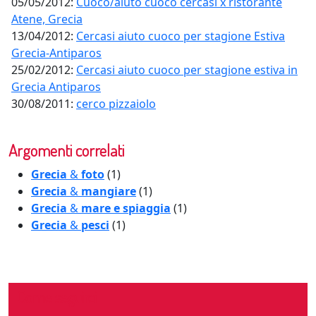
05/05/2012:
Cuoco/aiuto cuoco cercasi x ristorante
Atene, Grecia
13/04/2012:
Cercasi aiuto cuoco per stagione Estiva
Grecia-Antiparos
25/02/2012:
Cercasi aiuto cuoco per stagione estiva in
Grecia Antiparos
30/08/2011:
cerco pizzaiolo
Argomenti correlati
Grecia
&
foto
(1)
Grecia
&
mangiare
(1)
Grecia
&
mare e spiaggia
(1)
Grecia
&
pesci
(1)
Come seguirci