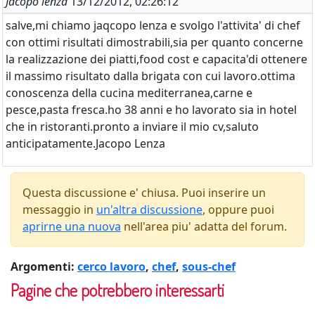
Jacopo lenza
13/12/2012, 02:26:12
salve,mi chiamo jaqcopo lenza e svolgo l'attivita' di chef
con ottimi risultati dimostrabili,sia per quanto concerne
la realizzazione dei piatti,food cost e capacita'di ottenere
il massimo risultato dalla brigata con cui lavoro.ottima
conoscenza della cucina mediterranea,carne e
pesce,pasta fresca.ho 38 anni e ho lavorato sia in hotel
che in ristoranti.pronto a inviare il mio cv,saluto
anticipatamente.Jacopo Lenza
Questa discussione e' chiusa. Puoi inserire un
messaggio in
un'altra discussione
, oppure puoi
aprirne una nuova
nell'area piu' adatta del forum.
Argomenti:
cerco lavoro
,
chef
,
sous-chef
Pagine che potrebbero interessarti