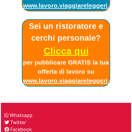
www.lavoro.viaggiareleggeri.com
!
Sei un ristoratore e
cerchi personale?
Clicca qui
per pubblicare GRATIS la tua
offerta di lavoro su
www.lavoro.viaggiareleggeri.com
!
Come seguirci
Whatsapp
Twitter
Facebook