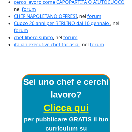
cerco lavoro come CAPOPARTITA O AIUTOCUOCO
,
nel
forum
CHEF NAPOLETANO OFFRESI
, nel
forum
Cuoco 26 anni per BERLINO dal 10 gennaio
, nel
forum
chef libero subito
, nel
forum
italian executive chef for asia
, nel
forum
Sei uno chef e cerchi
lavoro?
Clicca qui
per pubblicare GRATIS il tuo
curriculum su