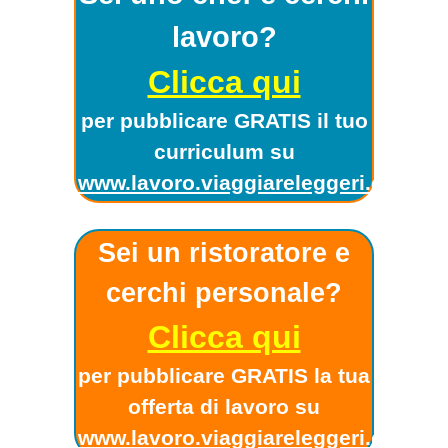
lavoro?
Clicca qui
per pubblicare GRATIS il tuo
curriculum su
www.lavoro.viaggiareleggeri.com
!
Sei un ristoratore e
cerchi personale?
Clicca qui
per pubblicare GRATIS la tua
offerta di lavoro su
www.lavoro.viaggiareleggeri.com
!