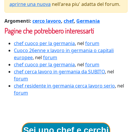
aprirne una nuova
nell'area piu' adatta del forum.
Argomenti:
cerco lavoro
,
chef
,
Germania
Pagine che potrebbero interessarti
chef cuoco per la germania
, nel
forum
Cuoco 26enne x lavoro in germania o capitali
europee
, nel
forum
chef cuoco per la germania
, nel
forum
chef cerca lavoro in germania da SUBITO
, nel
forum
chef residente in germania cerca lavoro serio
, nel
forum
Sei uno chef e cerchi