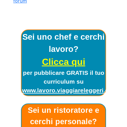
forum
Sei uno chef e cerchi
lavoro?
Clicca qui
per pubblicare GRATIS il tuo
curriculum su
www.lavoro.viaggiareleggeri.com
!
Sei un ristoratore e
cerchi personale?