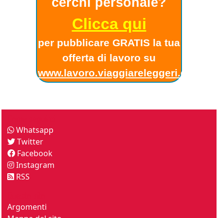
cerchi personale?
Clicca qui
per pubblicare GRATIS la tua
offerta di lavoro su
www.lavoro.viaggiareleggeri.com
!
Come seguirci
Whatsapp
Twitter
Facebook
Instagram
RSS
Questo sito
Argomenti