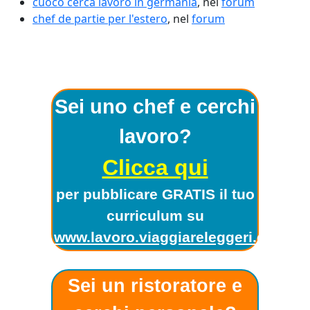
cuoco cerca lavoro in germania
, nel
forum
chef de partie per l'estero
, nel
forum
Sei uno chef e cerchi
lavoro?
Clicca qui
per pubblicare GRATIS il tuo
curriculum su
www.lavoro.viaggiareleggeri.com
!
Sei un ristoratore e