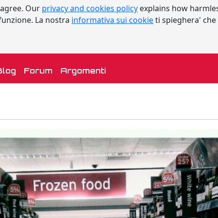
 agree. Our
privacy and cookies policy
explains how harmles
a funzione. La nostra
informativa sui cookie
ti spieghera' che
urrent)
Blog
Forum
Argomenti