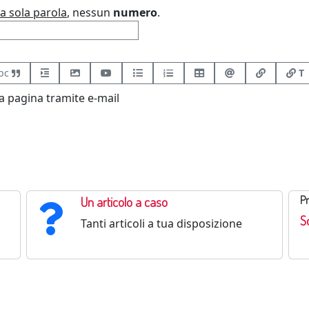
a sola parola
, nessun
numero
.
bc
T
 pagina tramite e-mail
Un articolo a caso
Pr
So
Tanti articoli a tua disposizione