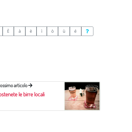
È
à
è
ì
ò
ù
é
ossimo articolo
stenete le birre locali