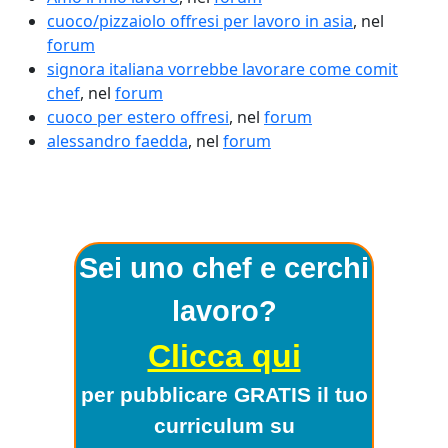
cuoco/pizzaiolo offresi per lavoro in asia
, nel
forum
signora italiana vorrebbe lavorare come comit
chef
, nel
forum
cuoco per estero offresi
, nel
forum
alessandro faedda
, nel
forum
Sei uno chef e cerchi
lavoro?
Clicca qui
per pubblicare GRATIS il tuo
curriculum su