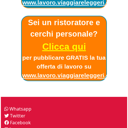
www.lavoro.viaggiareleggeri.com
!
Sei un ristoratore e
cerchi personale?
Clicca qui
per pubblicare GRATIS la tua
offerta di lavoro su
www.lavoro.viaggiareleggeri.com
!
Come seguirci
Whatsapp
Twitter
Facebook